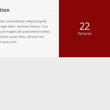
tion
et, consectetuer adipiscing elit.
22
 eget dolor. Aenean massa. Cum
s et magnis dis parturient montes,
Pictures
Donec quam felis, ultricies nec,
m quis, sem.